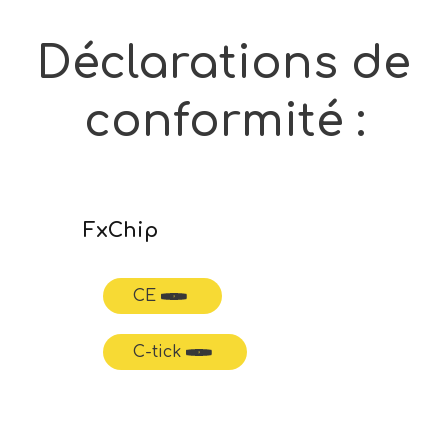
Déclarations de
conformité :
FxChip
CE
C-tick