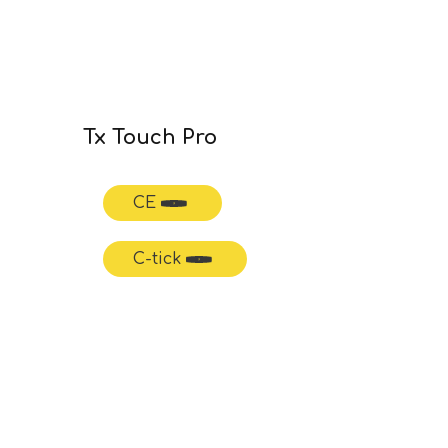
Tx Touch Pro
CE
C-tick