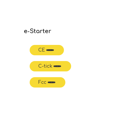
e-Starter
CE
C-tick
Fcc