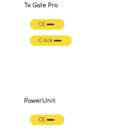
Tx Gate Pro
CE
C-tick
PowerUnit
CE