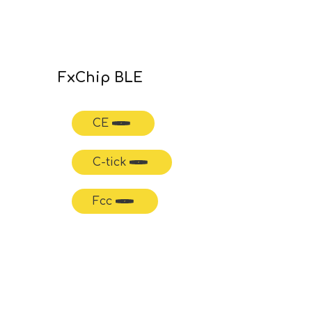
FxChip BLE
CE
C-tick
Fcc