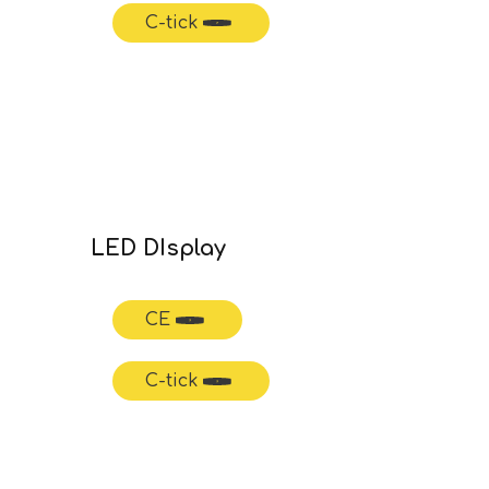
C-tick
LED DIsplay
CE
C-tick