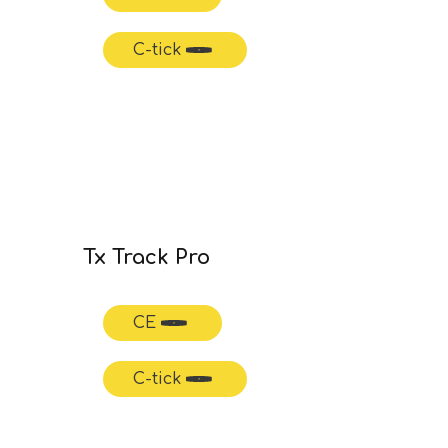
C-tick
Tx Track Pro
CE
C-tick