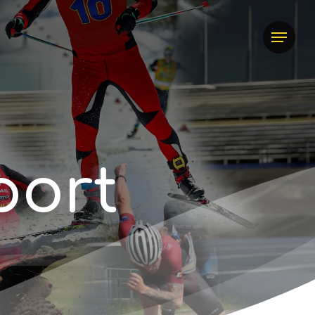
Menu
p
o
r
t