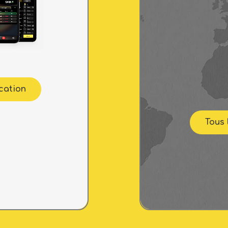
ication
Tous 