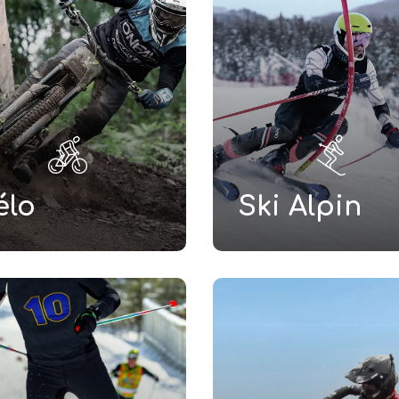
élo
Ski Alpin
Learn
Learn
more
more