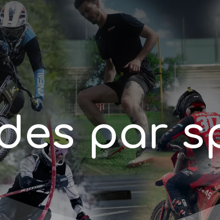
d
e
s
p
a
r
s