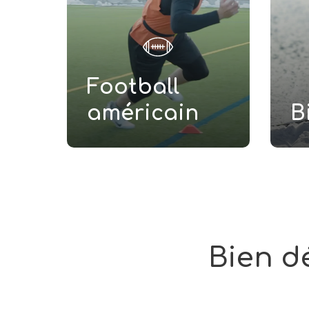
Football
américain
B
Bien
d