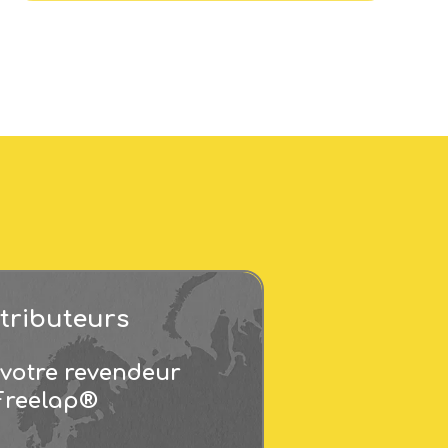
tributeurs
 votre revendeur
Freelap®