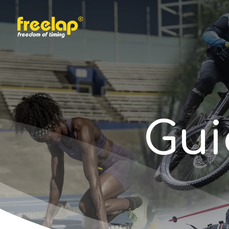
Skip
to
main
content
G
u
i