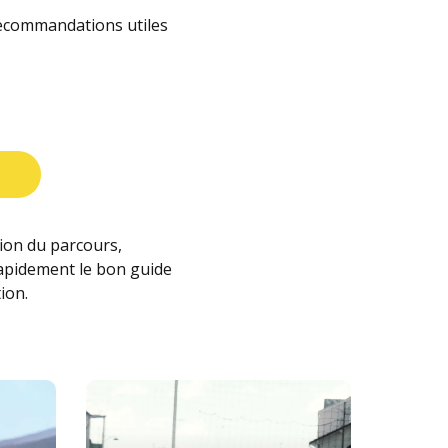
recommandations utiles
t
tion du parcours,
rapidement le bon guide
ion.
Learn
more