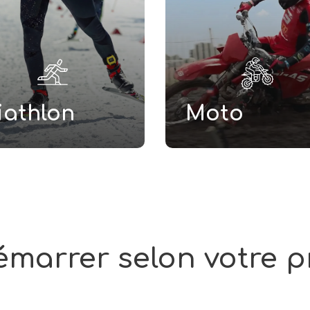
iathlon
Moto
émarrer
selon
votre
p