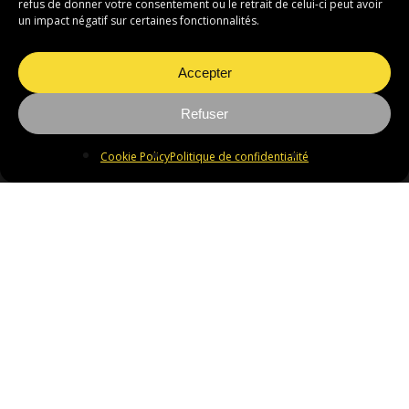
refus de donner votre consentement ou le retrait de celui-ci peut avoir
un impact négatif sur certaines fonctionnalités.
Accepter
Refuser
Adresse
Cookie Policy
Politique de confidentialité
Freelap S.A.
Av. Daniel-Jeanrichard 2A
2114 Fleurier - Switzerland
Contact
T : +41 (0)32 861 52 42
E : sales@freelap.ch