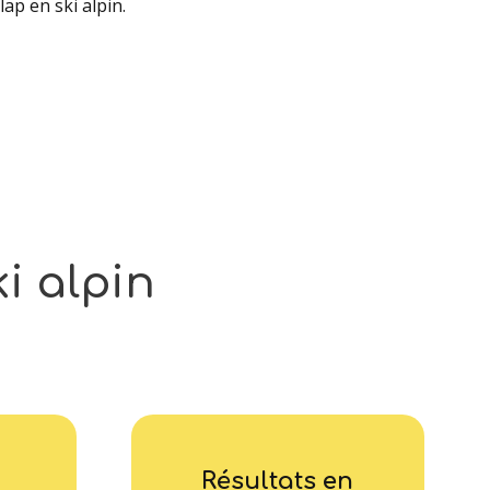
ap en ski alpin.
ki
alpin
Résultats en