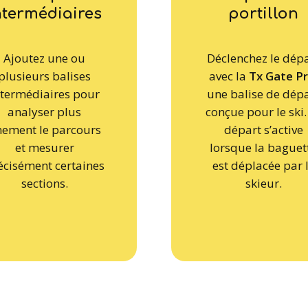
ntermédiaires
portillon
Ajoutez une ou
Déclenchez le dép
plusieurs balises
avec la
Tx Gate P
ntermédiaires pour
une balise de dép
analyser plus
conçue pour le ski.
nement le parcours
départ s’active
et mesurer
lorsque la baguet
écisément certaines
est déplacée par 
sections.
skieur.