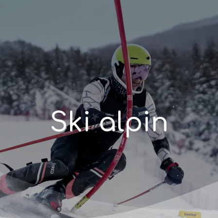
S
k
i
a
l
p
i
n