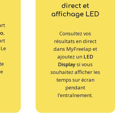
direct et
affichage LED
art
ro
,
Consultez vos
art
résultats en direct
 Le
dans MyFreelap et
ajoutez un
LED
te
Display
si vous
le
souhaitez afficher les
temps sur écran
pendant
l’entraînement.