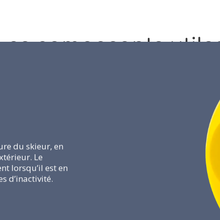
Les
composants
utile
sure du skieur, en
xtérieur. Le
 lorsqu’il est en
 d’inactivité.