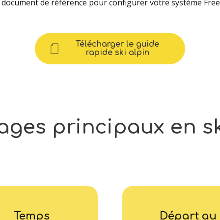
e document de référence pour configurer votre système Freel
Télécharger le guide
rapide ski alpin
ages
principaux
en
s
Temps
Départ au