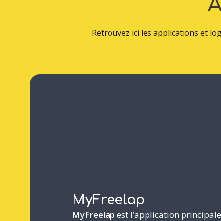
A
Retrouvez ici les applications et lo
MyFreelap
MyFreelap
est l’application principal