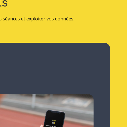
ls
vos séances et exploiter vos données.