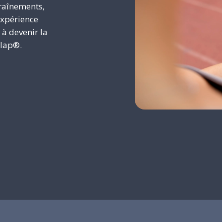
traînements,
’expérience
 à devenir la
elap®.