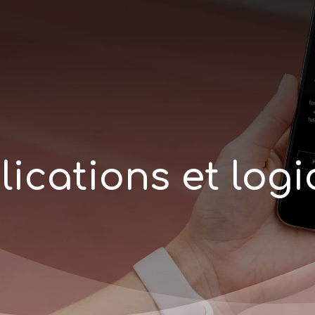
p
l
i
c
a
t
i
o
n
s
e
t
l
o
g
i