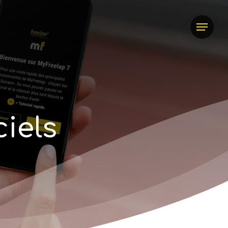
Menu
c
i
e
l
s