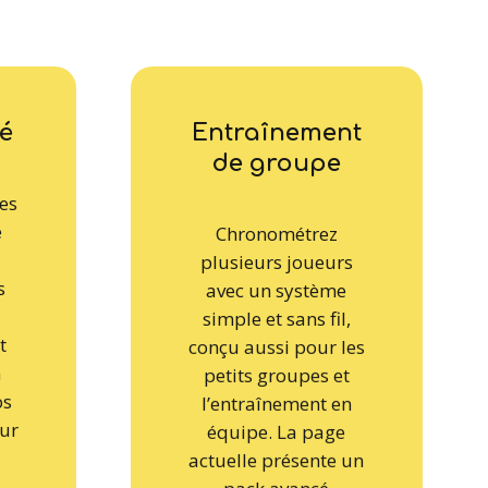
té
Entraînement
de groupe
ces
e
Chronométrez
plusieurs joueurs
s
avec un système
a
simple et sans fil,
t
conçu aussi pour les
n
petits groupes et
os
l’entraînement en
ur
équipe. La page
actuelle présente un
pack avancé