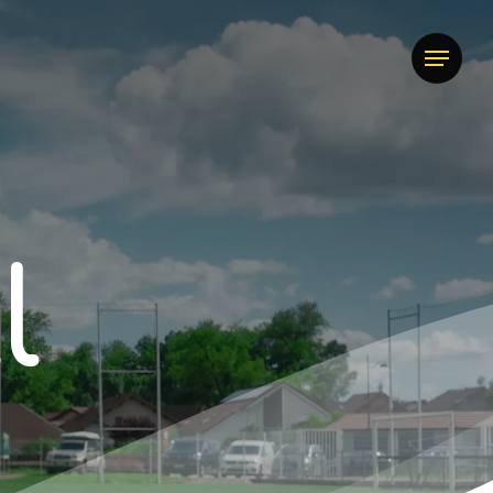
Menu
l
l