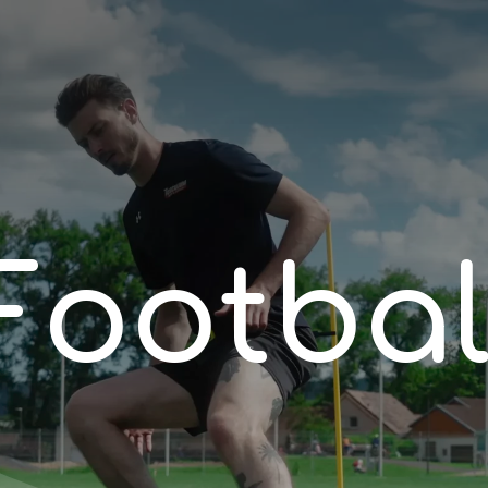
F
o
o
t
b
a