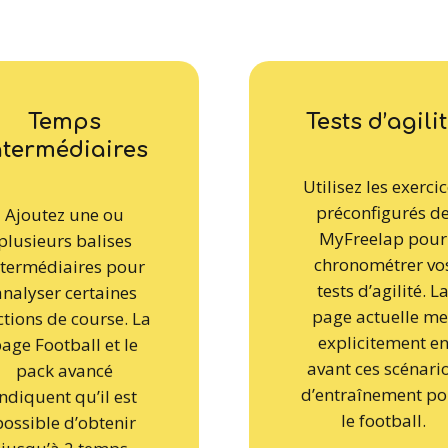
Temps
Tests d’agili
ntermédiaires
Utilisez les exerci
préconfigurés d
Ajoutez une ou
MyFreelap pour
plusieurs balises
chronométrer vo
ntermédiaires pour
tests d’agilité. L
analyser certaines
page actuelle me
ctions de course. La
explicitement e
age Football et le
avant ces scénari
pack avancé
d’entraînement po
indiquent qu’il est
le football.
possible d’obtenir
jusqu’à 2 temps