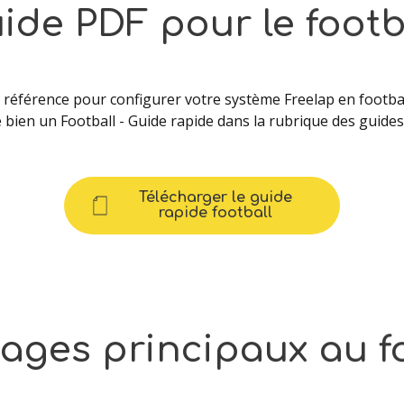
ide
PDF
pour
le
footb
 référence pour configurer votre système Freelap en footba
bien un Football - Guide rapide dans la rubrique des guides
Télécharger le guide
rapide football
sages
principaux
au
f