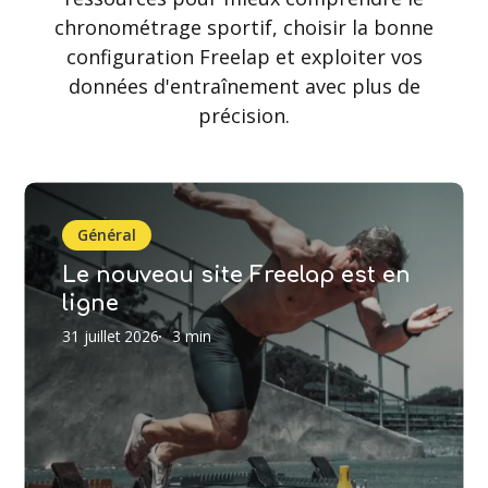
chronométrage sportif, choisir la bonne
configuration Freelap et exploiter vos
données d'entraînement avec plus de
précision.
Le
nouveau
Général
site
Le nouveau site Freelap est en
Freelap
ligne
est
en
31 juillet 2026
3 min
ligne