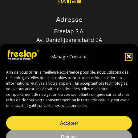
Adresse
Freelap S.A.
Av. Daniel-Jeanrichard 2A
2114 Fleurier - Switzerland
Manage Consent
Contact
Afin de vous offrir la meilleure expérience possible, nous utilisons des
technologies telles que les cookies pour stocker et/ou accéder aux
T : +41 (0)32 861 52 42
informations relatives à votre appareil. En acceptant ces technologies,
E : sales@freelap.ch
vous nous autorisez à traiter des données telles que votre
comportement de navigation ou vos identifiants uniques sur ce site. Le
refus de donner votre consentement ou le retrait de celui-ci peut avoir
un impact négatif sur certaines fonctionnalités.
©
2026
Freelap S.A. Tous droits réservés.
Accepter
A propos
Politique de confidentialité
Refuser