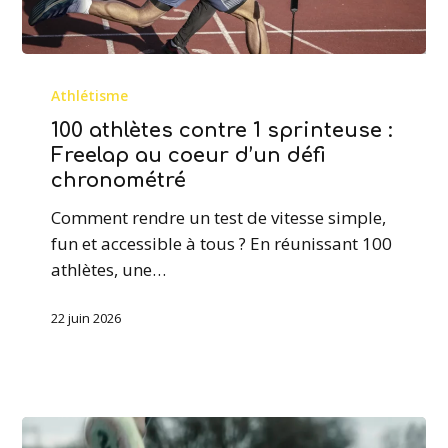
100
athlètes
Athlétisme
contre
100 athlètes contre 1 sprinteuse :
1
Freelap au coeur d’un défi
sprinteuse
chronométré
:
Comment rendre un test de vitesse simple,
Freelap
fun et accessible à tous ? En réunissant 100
au
athlètes, une…
coeur
d’un
22 juin 2026
défi
chronométré