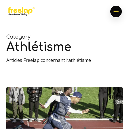
Skip
Menu
to
main
content
Category
Athlétisme
Articles Freelap concernant l’athlétisme