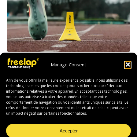
Quelle
est
Manage Consent
Athlétisme
la
Quelle est la meilleure façon de
meilleure
Afin de vous offrir la meilleure expérience possible, nous utilisons des
chronométrer un 30m lancé ?
technologies telles que les cookies pour stocker et/ou accéder aux
façon
informations relatives à votre appareil. En acceptant ces technologies,
Pourquoi le 30 m lancé est un test essentiel
de
vous nous autorisez à traiter des données telles que votre
Si vous voulez savoir à quelle vitesse un
chronométrer
comportement de navigation ou vos identifiants uniques sur ce site. Le
refus de donner votre consentement ou le retrait de celui-ci peut avoir
athlète…
un
un impact négatif sur certaines fonctionnalités.
30m
11 mai 2026
lancé
Accepter
?