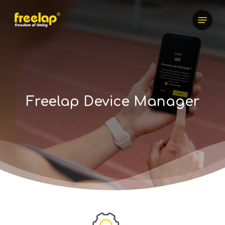
Skip
Menu
to
main
content
Freelap Device Manager