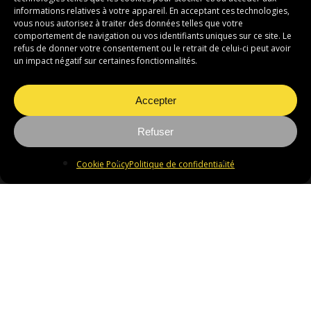
Trouver un distributeur
informations relatives à votre appareil. En acceptant ces technologies,
vous nous autorisez à traiter des données telles que votre
comportement de navigation ou vos identifiants uniques sur ce site. Le
refus de donner votre consentement ou le retrait de celui-ci peut avoir
un impact négatif sur certaines fonctionnalités.
Accepter
Refuser
Adresse
Freelap S.A.
Cookie Policy
Politique de confidentialité
Av. Daniel-Jeanrichard 2A
2114 Fleurier - Switzerland
Contact
T : +41 (0)32 861 52 42
E : sales@freelap.ch