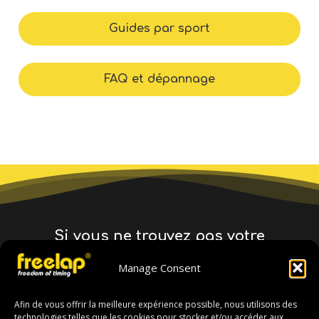
Guides par sport
FAQ et dépannage
Si vous ne trouvez pas votre
distributeur, contactez le
Manage Consent
siège social :
Afin de vous offrir la meilleure expérience possible, nous utilisons des
technologies telles que les cookies pour stocker et/ou accéder aux