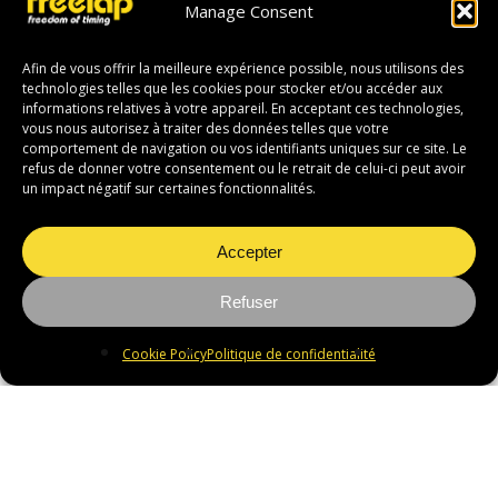
Manage Consent
Afin de vous offrir la meilleure expérience possible, nous utilisons des
technologies telles que les cookies pour stocker et/ou accéder aux
informations relatives à votre appareil. En acceptant ces technologies,
vous nous autorisez à traiter des données telles que votre
comportement de navigation ou vos identifiants uniques sur ce site. Le
Placez le câble antenne
1
refus de donner votre consentement ou le retrait de celui-ci peut avoir
un impact négatif sur certaines fonctionnalités.
Installez le câble antenne
perpendiculairement à la piste, de
Accepter
manière à couvrir toute la largeur du
passage.
Refuser
Selon la discipline et le type d'installation,
le câble peut être placé sur la piste ou
Cookie Policy
Politique de confidentialité
enterré à environ 10 cm sous le sol.
Connectez le câble
2
Connectez chaque extrémité du câble