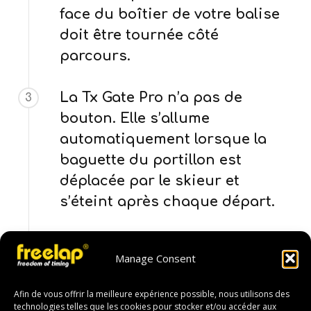
face du boîtier de votre balise
doit être tournée côté
parcours.
La Tx Gate Pro n’a pas de
3
bouton. Elle s’allume
automatiquement lorsque la
baguette du portillon est
déplacée par le skieur et
s’éteint après chaque départ.
Mettez-vous en position de
4
Manage Consent
départ, les deux tibias juste
devant la baguette. Prenez le
Afin de vous offrir la meilleure expérience possible, nous utilisons des
départ en franchissant le
technologies telles que les cookies pour stocker et/ou accéder aux