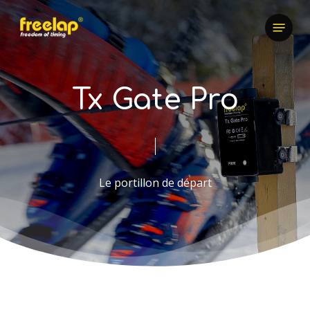
Skip
Menu
to
main
content
Tx Gate Pro
Le portillon de départ